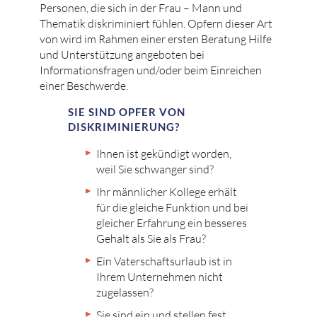
Personen, die sich in der Frau – Mann und
Thematik diskriminiert fühlen. Opfern dieser Art
AMBULANTE BEGLEITUNG
von
wird im Rahmen einer ersten Beratung Hilfe
und Unterstützung angeboten bei
SCHWANGERSCHAFTSKONFLIKTBERATUNG
Informationsfragen und/oder beim Einreichen
einer Beschwerde.
SEXUALBERATUNG
SIE SIND OPFER VON
DISKRIMINIERUNG?
(SEXUAL-)MEDIZINISCHE BERATUNG
Ihnen ist gekündigt worden,
weil Sie schwanger sind?
JURISTISCHE BERATUNG
Ihr männlicher Kollege erhält
für die gleiche Funktion und bei
TRAUMATHERAPIE
gleicher Erfahrung ein besseres
Gehalt als Sie als Frau?
ANTIDISKRIMINIERUNG
Ein Vaterschaftsurlaub ist in
Ihrem Unternehmen nicht
zugelassen?
Sie sind ein
und stellen fest,